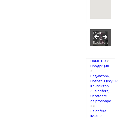
IRSAP
Design
Radiators
ORMOTEX
>
Продукция
>
Радиаторы,
Полотенцесуши
Конвекторы
/ Calorifere,
Uscatoare
de prosoape
>
>
Calorifere
IRSAP /