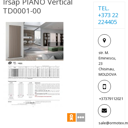
Irsap PIANO Vertical
TEL.
TD0001-00
+373 22
224405
str. M.
Eminescu,
23
Chisinau,
MOLDOVA
+37379112021
sale@ormotex.