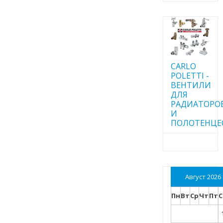
CARLO
POLETTI -
ВЕНТИЛИ
ДЛЯ
РАДИАТОРО
И
ПОЛОТЕНЦЕ
Август 2026
Пн
Вт
Ср
Чт
Пт
С