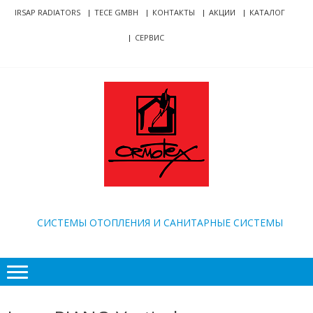
Skip
Skip
IRSAP RADIATORS
TECE GMBH
КОНТАКТЫ
АКЦИИ
КАТАЛОГ
to
to
СЕРВИС
navigation
content
ORMOTEX
CИСТЕМЫ ОТОПЛЕНИЯ И САНИТАРНЫЕ СИСТЕМЫ