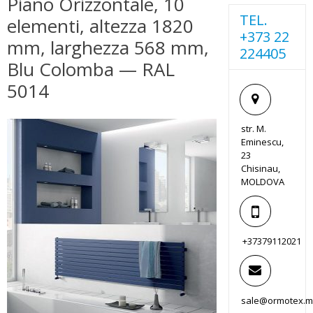
Piano Orizzontale, 10
TEL.
elementi, altezza 1820
+373 22
mm, larghezza 568 mm,
224405
Blu Colomba — RAL
5014
str. M.
Eminescu,
23
Chisinau,
MOLDOVA
+37379112021
sale@ormotex.