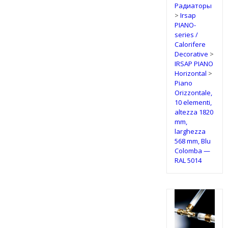
Радиаторы
>
Irsap
PIANO-
series /
Calorifere
Decorative
>
IRSAP PIANO
Horizontal
>
Piano
Orizzontale,
10 elementi,
altezza 1820
mm,
larghezza
568 mm, Blu
Colomba —
RAL 5014