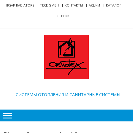
Skip
Skip
IRSAP RADIATORS
TECE GMBH
КОНТАКТЫ
АКЦИИ
КАТАЛОГ
to
to
СЕРВИС
navigation
content
ORMOTEX
CИСТЕМЫ ОТОПЛЕНИЯ И САНИТАРНЫЕ СИСТЕМЫ