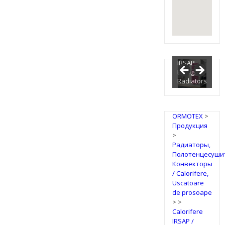
IRSAP
Design
Radiators
ORMOTEX
>
Продукция
>
Радиаторы,
Полотенцесуши
Конвекторы
/ Calorifere,
Uscatoare
de prosoape
>
>
Calorifere
IRSAP /