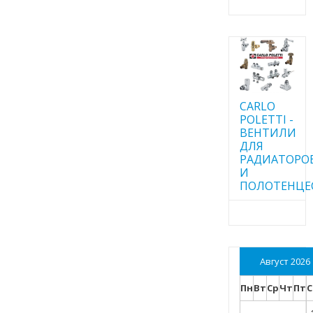
CARLO
POLETTI -
ВЕНТИЛИ
ДЛЯ
РАДИАТОРО
И
ПОЛОТЕНЦЕ
Август 2026
Пн
Вт
Ср
Чт
Пт
С