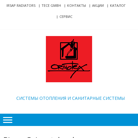
Skip
Skip
IRSAP RADIATORS
TECE GMBH
КОНТАКТЫ
АКЦИИ
КАТАЛОГ
to
to
СЕРВИС
navigation
content
ORMOTEX
CИСТЕМЫ ОТОПЛЕНИЯ И САНИТАРНЫЕ СИСТЕМЫ