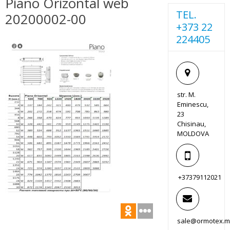
Piano Orizontal web
TEL.
20200002-00
+373 22
224405
str. M.
Eminescu,
23
Chisinau,
MOLDOVA
+37379112021
sale@ormotex.