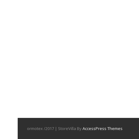
ormotex /2017 | StoreVilla By
AccessPress Themes