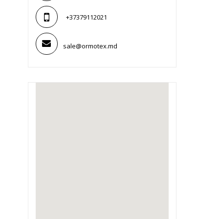
+37379112021
sale@ormotex.md