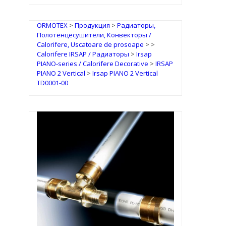
ORMOTEX
>
Продукция
>
Радиаторы,
Полотенцесушители, Конвекторы /
Calorifere, Uscatoare de prosoape
>
>
Calorifere IRSAP / Радиаторы
>
Irsap
PIANO-series / Calorifere Decorative
>
IRSAP
PIANO 2 Vertical
>
Irsap PIANO 2 Vertical
TD0001-00