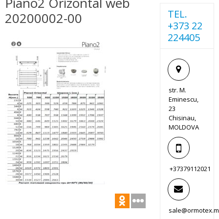
Piano2 Orizontal web
TEL.
20200002-00
+373 22
224405
str. M.
Eminescu,
23
Chisinau,
MOLDOVA
+37379112021
sale@ormotex.