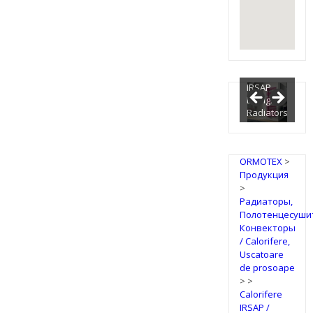
IRSAP
Design
Radiators
ORMOTEX
>
Продукция
>
Радиаторы,
Полотенцесуши
Конвекторы
/ Calorifere,
Uscatoare
de prosoape
>
>
Calorifere
IRSAP /