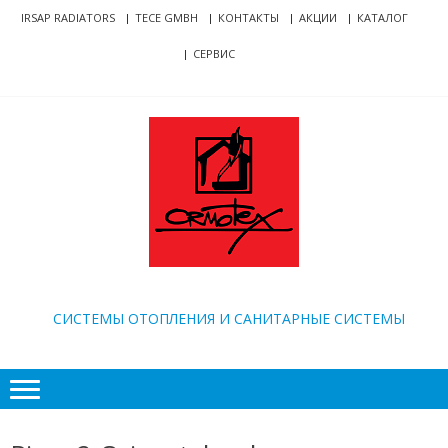
Skip
Skip
IRSAP RADIATORS
TECE GMBH
КОНТАКТЫ
АКЦИИ
КАТАЛОГ
to
to
СЕРВИС
navigation
content
ORMOTEX
CИСТЕМЫ ОТОПЛЕНИЯ И САНИТАРНЫЕ СИСТЕМЫ