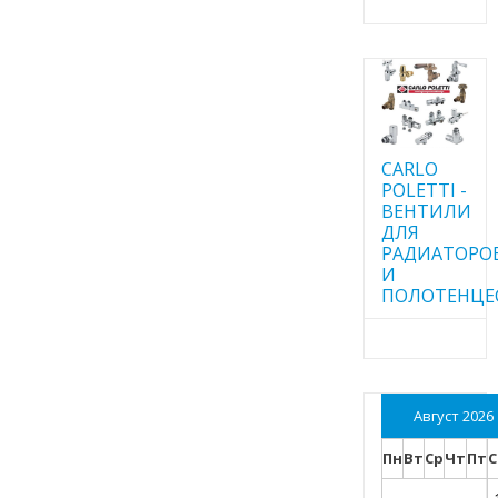
CARLO
POLETTI -
ВЕНТИЛИ
ДЛЯ
РАДИАТОРО
И
ПОЛОТЕНЦЕ
Август 2026
Пн
Вт
Ср
Чт
Пт
С