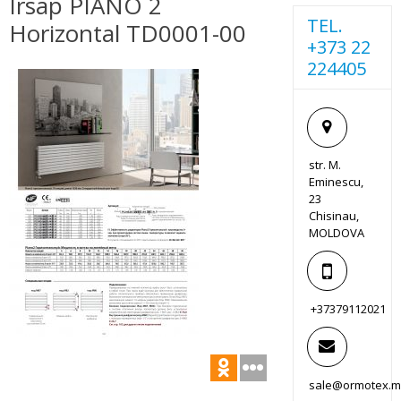
Irsap PIANO 2
TEL.
Horizontal TD0001-00
+373 22
224405
str. M.
Eminescu,
23
Chisinau,
MOLDOVA
+37379112021
sale@ormotex.