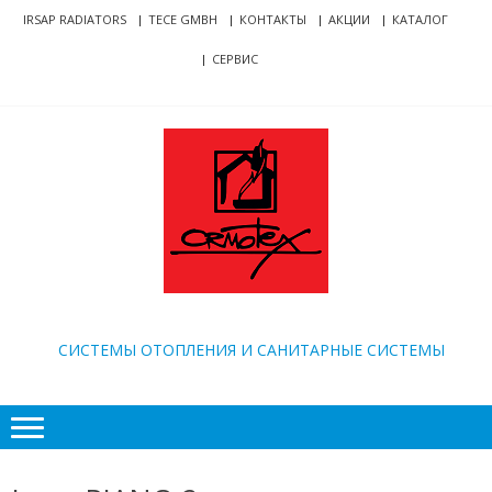
Skip
Skip
IRSAP RADIATORS
TECE GMBH
КОНТАКТЫ
АКЦИИ
КАТАЛОГ
to
to
СЕРВИС
navigation
content
ORMOTEX
CИСТЕМЫ ОТОПЛЕНИЯ И САНИТАРНЫЕ СИСТЕМЫ