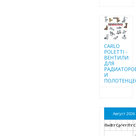
CARLO
POLETTI -
ВЕНТИЛИ
ДЛЯ
РАДИАТОРО
И
ПОЛОТЕНЦЕ
Август 2026
Пн
Вт
Ср
Чт
Пт
С