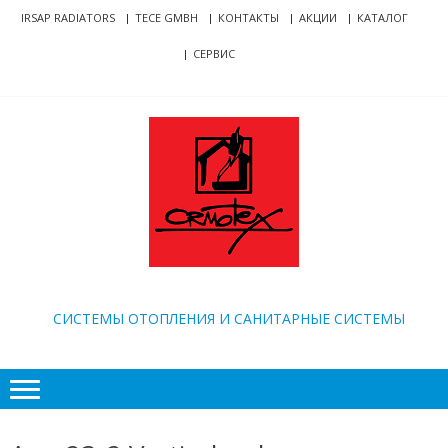
Skip
Skip
IRSAP RADIATORS
TECE GMBH
КОНТАКТЫ
АКЦИИ
КАТАЛОГ
to
to
СЕРВИС
navigation
content
ORMOTEX
CИСТЕМЫ ОТОПЛЕНИЯ И САНИТАРНЫЕ СИСТЕМЫ