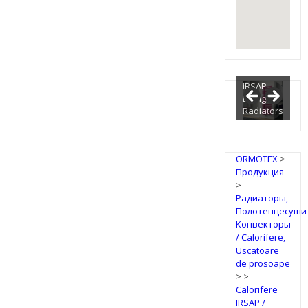
IRSAP
Design
Radiators
ORMOTEX
>
Продукция
>
Радиаторы,
Полотенцесуши
Конвекторы
/ Calorifere,
Uscatoare
de prosoape
>
>
Calorifere
IRSAP /