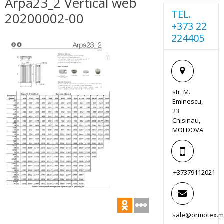
Arpa23_2 Vertical web
TEL.
20200002-00
+373 22
224405
str. M.
Eminescu,
23
Chisinau,
MOLDOVA
+37379112021
sale@ormotex.