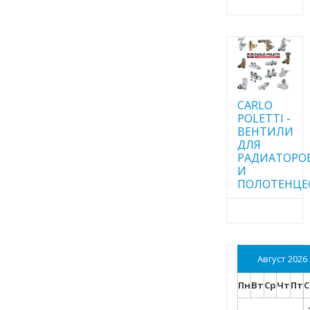
CARLO
POLETTI -
ВЕНТИЛИ
ДЛЯ
РАДИАТОРО
И
ПОЛОТЕНЦЕ
Август 2026
Пн
Вт
Ср
Чт
Пт
С