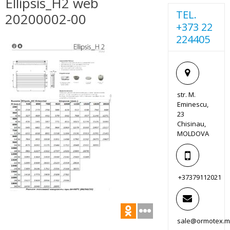
Ellipsis_H2 web
TEL.
20200002-00
+373 22
224405
str. M.
Eminescu,
23
Chisinau,
MOLDOVA
+37379112021
sale@ormotex.