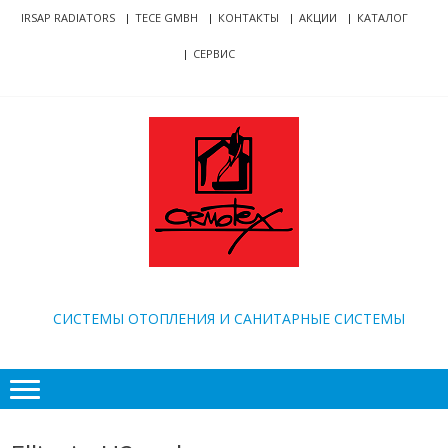
Skip
Skip
IRSAP RADIATORS
TECE GMBH
КОНТАКТЫ
АКЦИИ
КАТАЛОГ
to
to
СЕРВИС
navigation
content
ORMOTEX
CИСТЕМЫ ОТОПЛЕНИЯ И САНИТАРНЫЕ СИСТЕМЫ