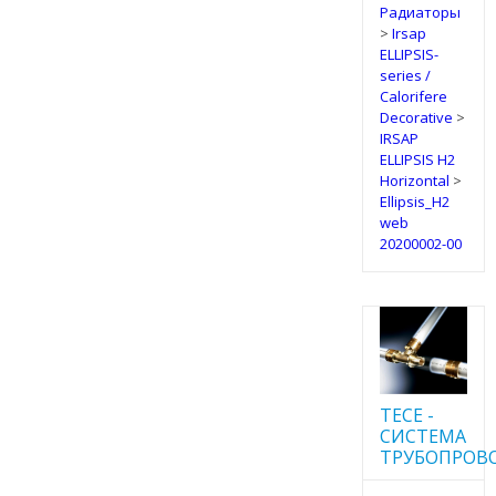
Радиаторы
>
Irsap
ELLIPSIS-
series /
Calorifere
Decorative
>
IRSAP
ELLIPSIS H2
Horizontal
>
Ellipsis_H2
web
20200002-00
TECE -
CИСТЕМА
ТРУБОПРОВ