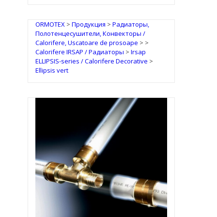
ORMOTEX
>
Продукция
>
Радиаторы,
Полотенцесушители, Конвекторы /
Calorifere, Uscatoare de prosoape
>
>
Calorifere IRSAP / Радиаторы
>
Irsap
ELLIPSIS-series / Calorifere Decorative
>
Ellipsis vert