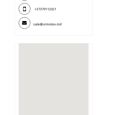
+37379112021
sale@ormotex.md