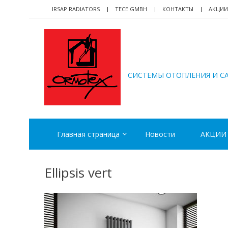
Skip
Skip
IRSAP RADIATORS
TECE GMBH
КОНТАКТЫ
АКЦИИ
to
to
navigation
content
ORMOTEX
CИСТЕМЫ ОТОПЛЕНИЯ И С
Главная страница
Новости
АКЦИИ
Ellipsis vert