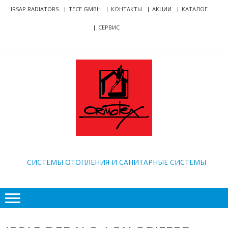
Skip
Skip
IRSAP RADIATORS
TECE GMBH
КОНТАКТЫ
АКЦИИ
КАТАЛОГ
to
to
СЕРВИС
navigation
content
ORMOTEX
CИСТЕМЫ ОТОПЛЕНИЯ И САНИТАРНЫЕ СИСТЕМЫ