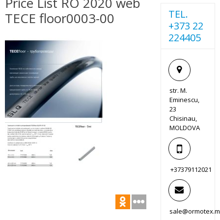
Price List RO 2020 web
TEL.
TECE floor0003-00
+373 22
224405
str. M.
Eminescu,
23
Chisinau,
MOLDOVA
+37379112021
sale@ormotex.