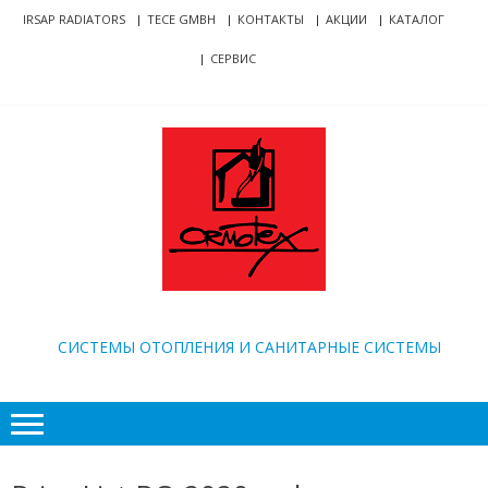
Skip
Skip
IRSAP RADIATORS
TECE GMBH
КОНТАКТЫ
АКЦИИ
КАТАЛОГ
to
to
СЕРВИС
navigation
content
ORMOTEX
CИСТЕМЫ ОТОПЛЕНИЯ И САНИТАРНЫЕ СИСТЕМЫ