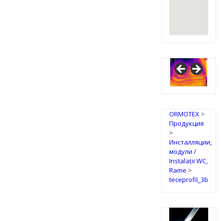
ORMOTEX
>
Продукция
>
Инсталляции,
модули /
Instalații WC,
Rame
>
teceprofil_3b