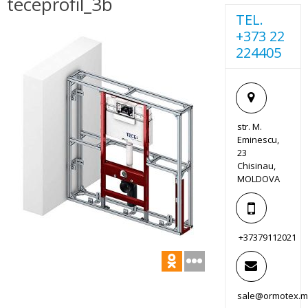
teceprofil_3b
TEL.
+373 22
224405
str. M.
Eminescu,
23
Chisinau,
MOLDOVA
+37379112021
sale@ormotex.