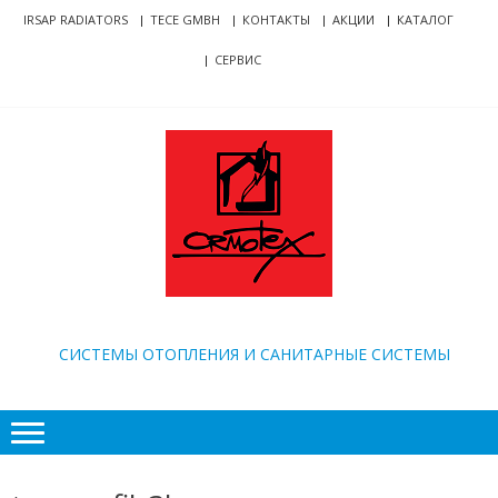
Skip
Skip
IRSAP RADIATORS
TECE GMBH
КОНТАКТЫ
АКЦИИ
КАТАЛОГ
to
to
СЕРВИС
navigation
content
ORMOTEX
CИСТЕМЫ ОТОПЛЕНИЯ И САНИТАРНЫЕ СИСТЕМЫ