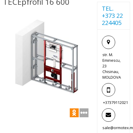
TECEpfrofil 16 600
TEL.
+373 22
224405
str. M.
Eminescu,
23
Chisinau,
MOLDOVA
+37379112021
sale@ormotex.