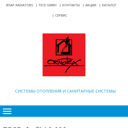
Skip
Skip
IRSAP RADIATORS
TECE GMBH
КОНТАКТЫ
АКЦИИ
КАТАЛОГ
to
to
СЕРВИС
navigation
content
ORMOTEX
CИСТЕМЫ ОТОПЛЕНИЯ И САНИТАРНЫЕ СИСТЕМЫ