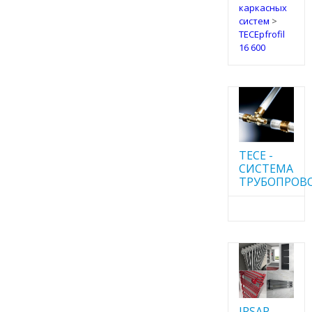
каркасных
систем
>
TECEpfrofil
16 600
TECE -
CИСТЕМА
ТРУБОПРОВ
IRSAP -