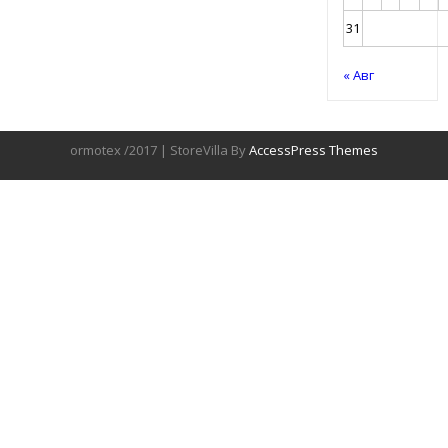
31
« Авг
ormotex /2017 | StoreVilla By
AccessPress Themes