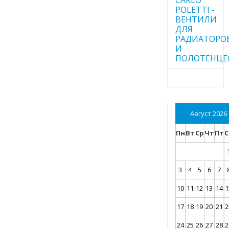
POLETTI -
ВЕНТИЛИ
ДЛЯ
РАДИАТОРО
И
ПОЛОТЕНЦЕ
Август 2026
Пн
Вт
Ср
Чт
Пт
С
3
4
5
6
7
10
11
12
13
14
1
17
18
19
20
21
2
24
25
26
27
28
2