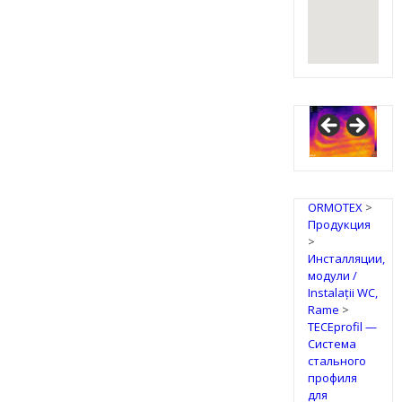
ORMOTEX
>
Продукция
>
Инсталляции,
модули /
Instalații WC,
Rame
>
TECEprofil —
Система
стального
профиля
для