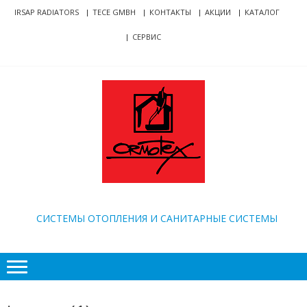
Skip
Skip
IRSAP RADIATORS
TECE GMBH
КОНТАКТЫ
АКЦИИ
КАТАЛОГ
to
to
СЕРВИС
navigation
content
ORMOTEX
CИСТЕМЫ ОТОПЛЕНИЯ И САНИТАРНЫЕ СИСТЕМЫ