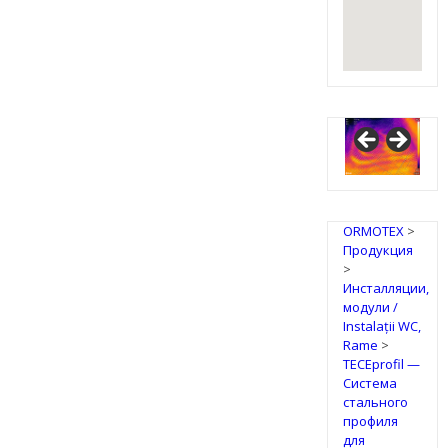
ORMOTEX
>
Продукция
>
Инсталляции,
модули /
Instalații WC,
Rame
>
TECEprofil —
Система
стального
профиля
для