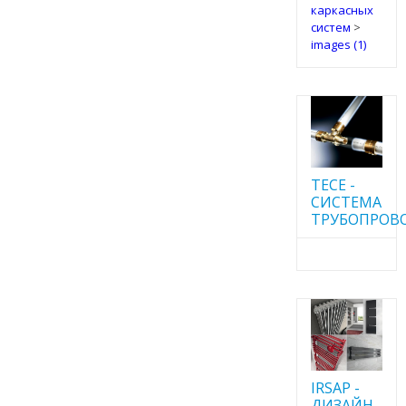
каркасных
систем
>
images (1)
TECE -
CИСТЕМА
ТРУБОПРОВ
IRSAP -
ДИЗАЙН