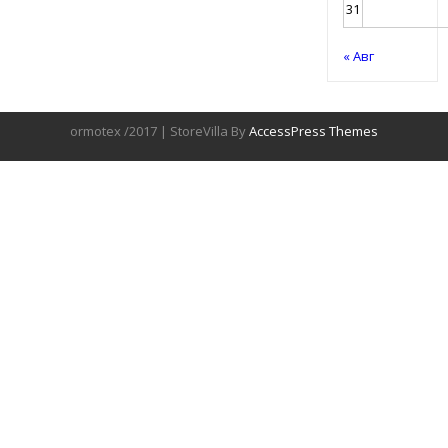
31
« Авг
ormotex /2017 | StoreVilla By
AccessPress Themes