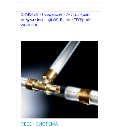
ORMOTEX
>
Продукция
>
Инсталляции,
модули / Instalații WC, Rame
>
TECEprofil-
WC-MODUL
TECE - CИСТЕМА