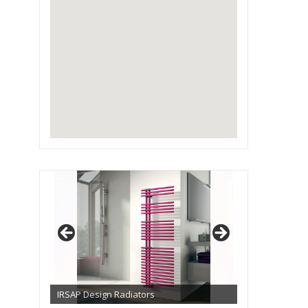
IRSAP Design Radiators