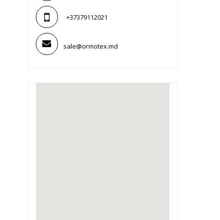
+37379112021
sale@ormotex.md