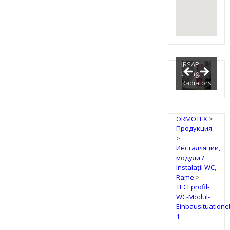
IRSAP
Design
Radiators
ORMOTEX
>
Продукция
>
Инсталляции,
модули /
Instalații WC,
Rame
>
TECEprofil-
WC-Modul-
Einbausituatione
1