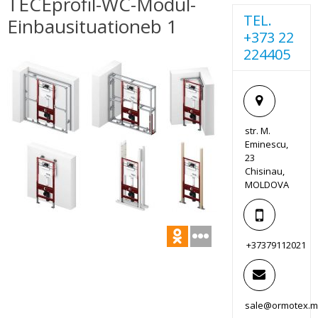
TECEprofil-WC-Modul-
TEL.
Einbausituationeb 1
+373 22
224405
str. M.
Eminescu,
23
Chisinau,
MOLDOVA
+37379112021
sale@ormotex.