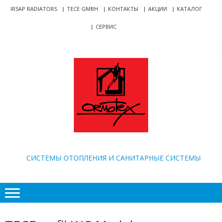
Skip
Skip
IRSAP RADIATORS
TECE GMBH
КОНТАКТЫ
АКЦИИ
КАТАЛОГ
to
to
СЕРВИС
navigation
content
ORMOTEX
CИСТЕМЫ ОТОПЛЕНИЯ И САНИТАРНЫЕ СИСТЕМЫ