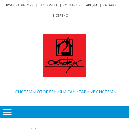
Skip
Skip
IRSAP RADIATORS
TECE GMBH
КОНТАКТЫ
АКЦИИ
КАТАЛОГ
to
to
СЕРВИС
navigation
content
ORMOTEX
CИСТЕМЫ ОТОПЛЕНИЯ И САНИТАРНЫЕ СИСТЕМЫ