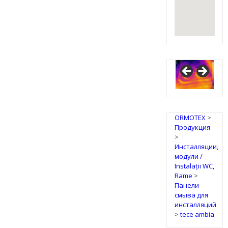
IRSAP
Design
Radiators
ORMOTEX
>
Продукция
>
Инсталляции,
модули /
Instalații WC,
Rame
>
Панели
смыва для
инсталляций
>
tece ambia