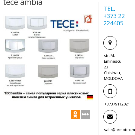
tece ambia
TEL.
+373 22
224405
str. M.
Eminescu,
23
Chisinau,
MOLDOVA
+37379112021
sale@ormotex.