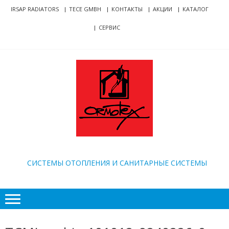
Skip
Skip
IRSAP RADIATORS
TECE GMBH
КОНТАКТЫ
АКЦИИ
КАТАЛОГ
to
to
СЕРВИС
navigation
content
ORMOTEX
CИСТЕМЫ ОТОПЛЕНИЯ И САНИТАРНЫЕ СИСТЕМЫ