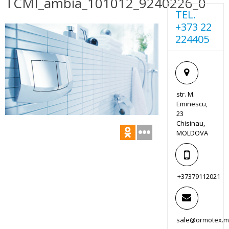
TCMI_ambia_101012_9240226_0
TEL.
+373 22
224405
str. M.
Eminescu,
23
Chisinau,
MOLDOVA
+37379112021
sale@ormotex.