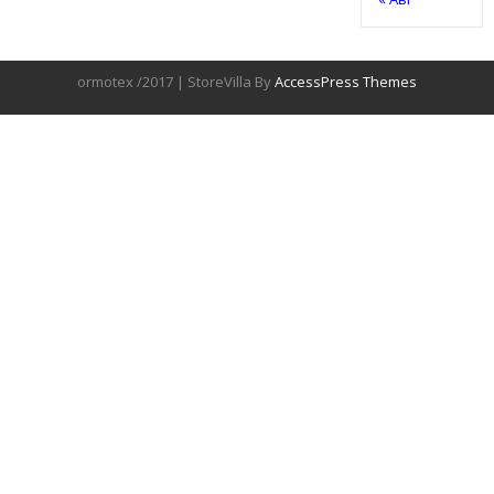
ormotex /2017 | StoreVilla By
AccessPress Themes