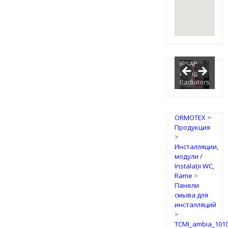
IRSAP
Design
Radiators
ORMOTEX
>
Продукция
>
Инсталляции,
модули /
Instalații WC,
Rame
>
Панели
смыва для
инсталляций
>
TCMI_ambia_1010