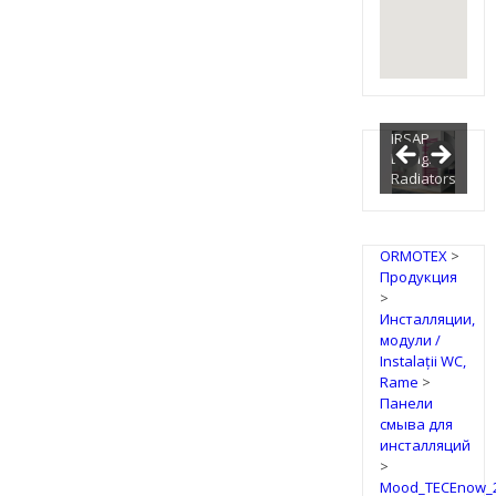
IRSAP
Design
Radiators
ORMOTEX
>
Продукция
>
Инсталляции,
модули /
Instalații WC,
Rame
>
Панели
смыва для
инсталляций
>
Mood_TECEnow_2