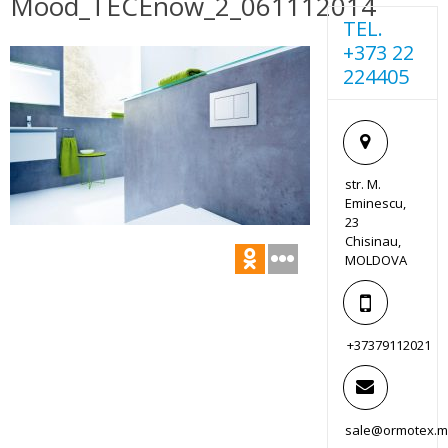
Mood_TECEnow_2_061112014
TEL.
+373 22
224405
str. M.
Eminescu,
23
Chisinau,
MOLDOVA
+37379112021
sale@ormotex.