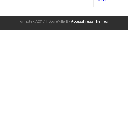
ormotex /2017 | StoreVilla By
AccessPress Themes