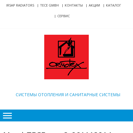
Skip
Skip
IRSAP RADIATORS
TECE GMBH
КОНТАКТЫ
АКЦИИ
КАТАЛОГ
to
to
СЕРВИС
navigation
content
ORMOTEX
CИСТЕМЫ ОТОПЛЕНИЯ И САНИТАРНЫЕ СИСТЕМЫ