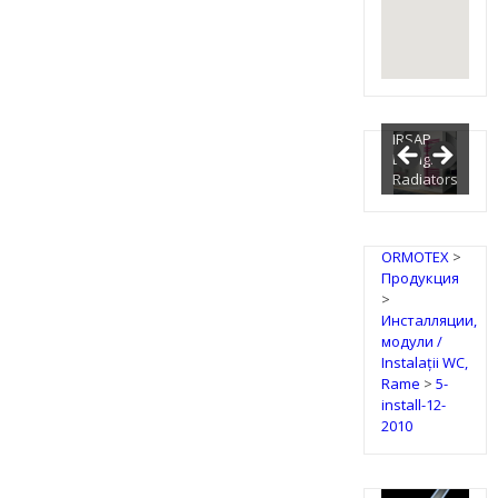
IRSAP
Design
Radiators
ORMOTEX
>
Продукция
>
Инсталляции,
модули /
Instalații WC,
Rame
>
5-
install-12-
2010