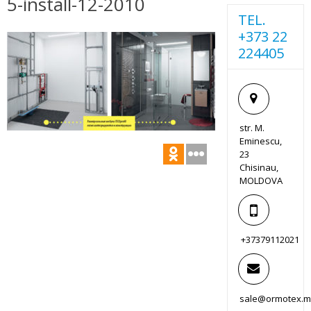
5-install-12-2010
TEL.
+373 22
224405
str. M.
Eminescu,
23
Chisinau,
MOLDOVA
+37379112021
sale@ormotex.