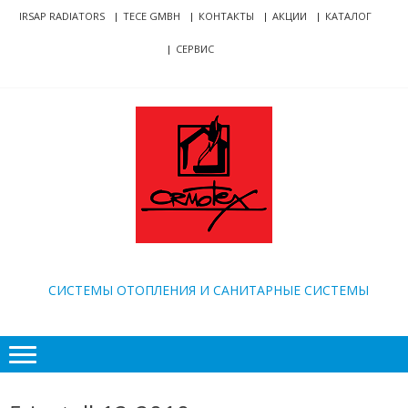
Skip
Skip
IRSAP RADIATORS
TECE GMBH
КОНТАКТЫ
АКЦИИ
КАТАЛОГ
to
to
СЕРВИС
navigation
content
ORMOTEX
CИСТЕМЫ ОТОПЛЕНИЯ И САНИТАРНЫЕ СИСТЕМЫ