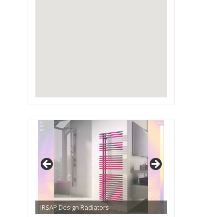
IRSAP Design Radiators