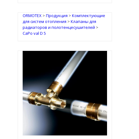
ORMOTEX
>
Продукция
>
Комплектующие
для систем отопления
>
Клапаны для
радиаторов и полотенцесушителей
>
CaPo val D 5