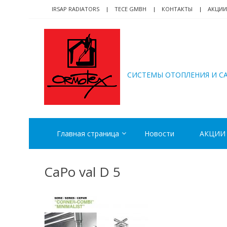
Skip
Skip
IRSAP RADIATORS
TECE GMBH
КОНТАКТЫ
АКЦИИ
to
to
navigation
content
ORMOTEX
CИСТЕМЫ ОТОПЛЕНИЯ И С
Главная страница
Новости
АКЦИИ
CaPo val D 5