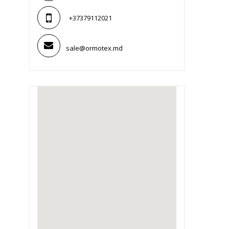
+37379112021
sale@ormotex.md