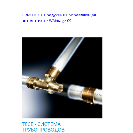
ORMOTEX
>
Продукция
>
Управляющая
автоматика
>
WAimage-09
TECE - CИСТЕМА
ТРУБОПРОВОДОВ