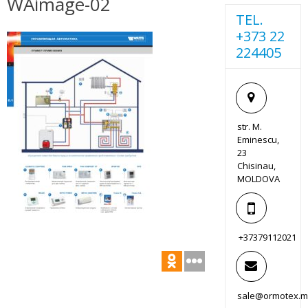
WAimage-02
TEL.
+373 22
224405
str. M.
Eminescu,
23
Chisinau,
MOLDOVA
+37379112021
sale@ormotex.