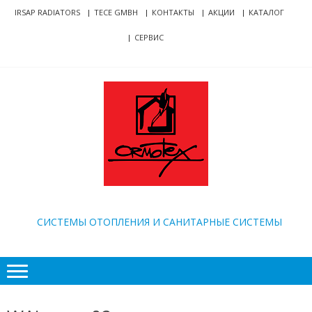
Skip
Skip
IRSAP RADIATORS
TECE GMBH
КОНТАКТЫ
АКЦИИ
КАТАЛОГ
to
to
СЕРВИС
navigation
content
ORMOTEX
CИСТЕМЫ ОТОПЛЕНИЯ И САНИТАРНЫЕ СИСТЕМЫ