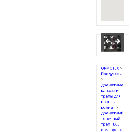
IRSAP
Design
Radiators
ORMOTEX
>
Продукция
>
Дренажные
каналы и
трапы для
ванных
комнат
>
Дренажный
точечный
трап TECE
darainpoint