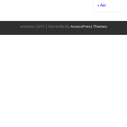
« Авг
ormotex /2017 | StoreVilla By
AccessPress Themes