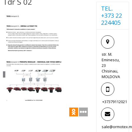
Tdr S 02
TEL.
+373 22
224405
str. M.
Eminescu,
23
Chisinau,
MOLDOVA
+37379112021
sale@ormotex.