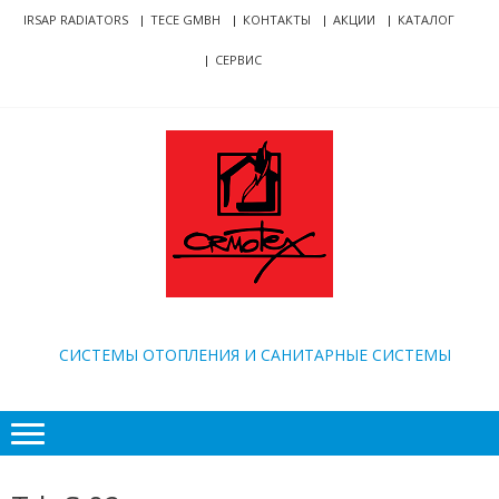
Skip
Skip
IRSAP RADIATORS
TECE GMBH
КОНТАКТЫ
АКЦИИ
КАТАЛОГ
to
to
СЕРВИС
navigation
content
ORMOTEX
CИСТЕМЫ ОТОПЛЕНИЯ И САНИТАРНЫЕ СИСТЕМЫ