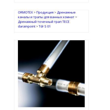
ORMOTEX
>
Продукция
>
Дренажные
каналы и трапы для ванных комнат
>
Дренажный точечный трап TECE
darainpoint
>
Tdr S 01