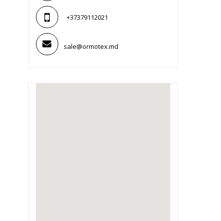
+37379112021
sale@ormotex.md