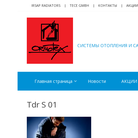
Skip
Skip
IRSAP RADIATORS
TECE GMBH
КОНТАКТЫ
АКЦИИ
to
to
navigation
content
ORMOTEX
CИСТЕМЫ ОТОПЛЕНИЯ И С
Главная страница
Новости
АКЦИИ
Tdr S 01