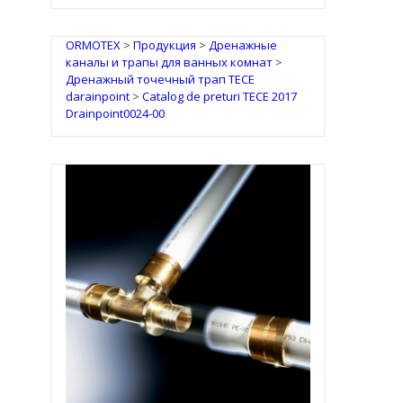
ORMOTEX
>
Продукция
>
Дренажные
каналы и трапы для ванных комнат
>
Дренажный точечный трап TECE
darainpoint
>
Catalog de preturi TECE 2017
Drainpoint0024-00