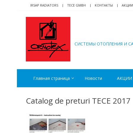
Skip
Skip
IRSAP RADIATORS
TECE GMBH
КОНТАКТЫ
АКЦИИ
to
to
navigation
content
ORMOTEX
CИСТЕМЫ ОТОПЛЕНИЯ И С
Главная страница
Новости
АКЦИИ
Catalog de preturi TECE 2017