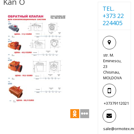
Kan O
TEL.
+373 22
224405
str. M.
Eminescu,
23
Chisinau,
MOLDOVA
+37379112021
sale@ormotex.