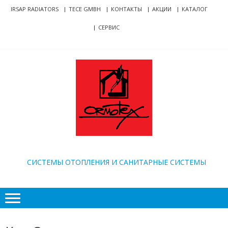
Skip
Skip
IRSAP RADIATORS
TECE GMBH
КОНТАКТЫ
АКЦИИ
КАТАЛОГ
to
to
СЕРВИС
navigation
content
ORMOTEX
CИСТЕМЫ ОТОПЛЕНИЯ И САНИТАРНЫЕ СИСТЕМЫ