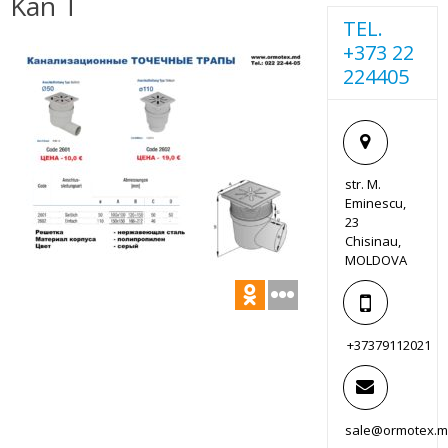
Kan T
TEL.
+373 22
224405
str. M.
Eminescu,
23
Chisinau,
MOLDOVA
+37379112021
sale@ormotex.