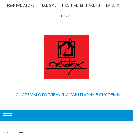
Skip
Skip
IRSAP RADIATORS
TECE GMBH
КОНТАКТЫ
АКЦИИ
КАТАЛОГ
to
to
СЕРВИС
navigation
content
ORMOTEX
CИСТЕМЫ ОТОПЛЕНИЯ И САНИТАРНЫЕ СИСТЕМЫ