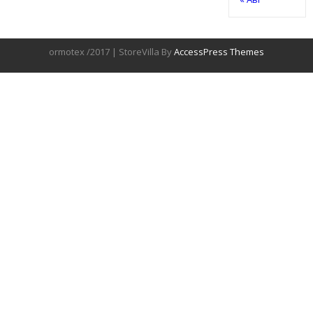
ormotex /2017 | StoreVilla By
AccessPress Themes