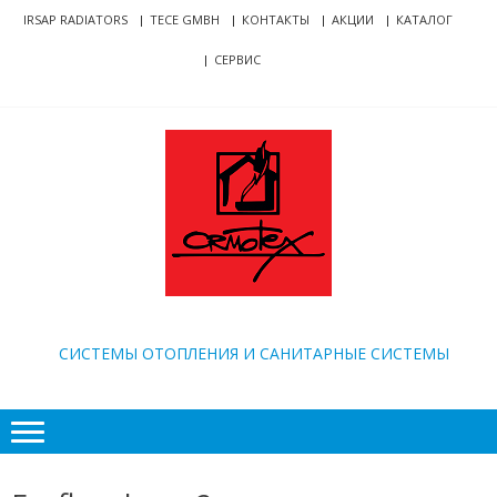
Skip
Skip
IRSAP RADIATORS
TECE GMBH
КОНТАКТЫ
АКЦИИ
КАТАЛОГ
to
to
СЕРВИС
navigation
content
ORMOTEX
CИСТЕМЫ ОТОПЛЕНИЯ И САНИТАРНЫЕ СИСТЕМЫ