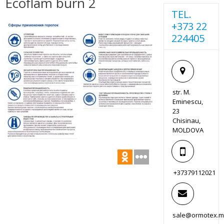
Ecoflam burn 2
TEL.
+373 22
224405
str. M.
Eminescu,
23
Chisinau,
MOLDOVA
+37379112021
sale@ormotex.