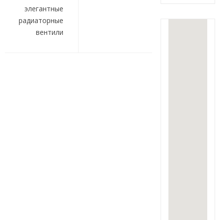
записям
элегантные
радиаторные
вентили