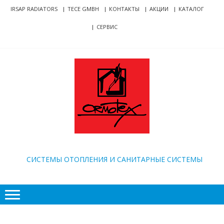
Skip
Skip
IRSAP RADIATORS
TECE GMBH
КОНТАКТЫ
АКЦИИ
КАТАЛОГ
to
to
СЕРВИС
navigation
content
ORMOTEX
CИСТЕМЫ ОТОПЛЕНИЯ И САНИТАРНЫЕ СИСТЕМЫ