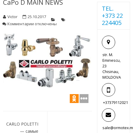
CaPo D MAIN NEWS
TEL.
+373 22
Victor
25.10.2017
224405
к
Комментарии
отключены
записи
CaPo
D
MAIN
NEWS
str. M.
Eminescu,
23
Chisinau,
MOLDOVA
+37379112021
Навигация
по
CARLO POLETTI
sale@ormotex.
— самые