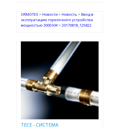
ORMOTEX
>
Новости
>
Новость
>
Ввод в
эксплуатацию горелочного устройства
мощностью 3000 kW
>
20170818_125822
TECE - CИСТЕМА