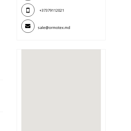
+37379112021
sale@ormotex.md