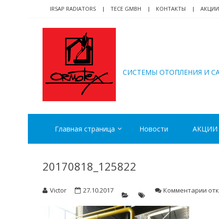
Skip
Skip
IRSAP RADIATORS
TECE GMBH
КОНТАКТЫ
АКЦИИ
to
to
navigation
content
ORMOTEX
CИСТЕМЫ ОТОПЛЕНИЯ И С
Главная страница
Новости
АКЦИИ
20170818_125822
к
Victor
27.10.2017
Комментарии
от
зап
201