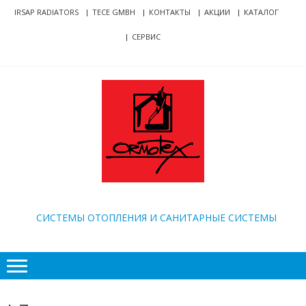
Skip
Skip
IRSAP RADIATORS
TECE GMBH
КОНТАКТЫ
АКЦИИ
КАТАЛОГ
to
to
СЕРВИС
navigation
content
ORMOTEX
CИСТЕМЫ ОТОПЛЕНИЯ И САНИТАРНЫЕ СИСТЕМЫ