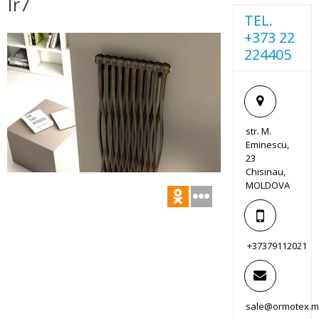
Ir7
TEL.
+373 22
224405
str. M.
Eminescu,
23
Chisinau,
MOLDOVA
+37379112021
sale@ormotex.