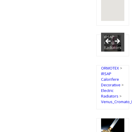
IRSAP
Design
Radiators
ORMOTEX
>
IRSAP
Calorifere
Decorative
>
Electric
Radiators
>
Venus_Cromato_E