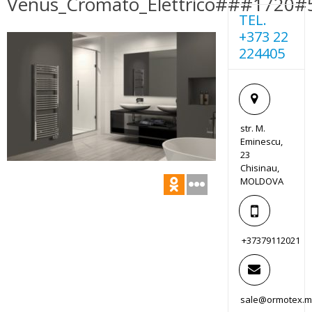
Venus_Cromato_Elettrico###1720
TEL.
+373 22
224405
str. M.
Eminescu,
23
Chisinau,
MOLDOVA
+37379112021
sale@ormotex.