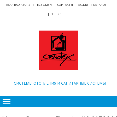
Skip
Skip
IRSAP RADIATORS
TECE GMBH
КОНТАКТЫ
АКЦИИ
КАТАЛОГ
to
to
СЕРВИС
navigation
content
ORMOTEX
CИСТЕМЫ ОТОПЛЕНИЯ И САНИТАРНЫЕ СИСТЕМЫ