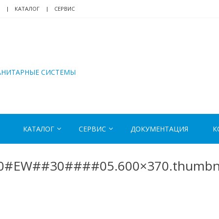
КАТАЛОГ
СЕРВИС
АНИТАРНЫЕ СИСТЕМЫ
КАТАЛОГ
СЕРВИС
ДОКУМЕНТАЦИЯ
К
660#EW##30####05.600×370.thumbn