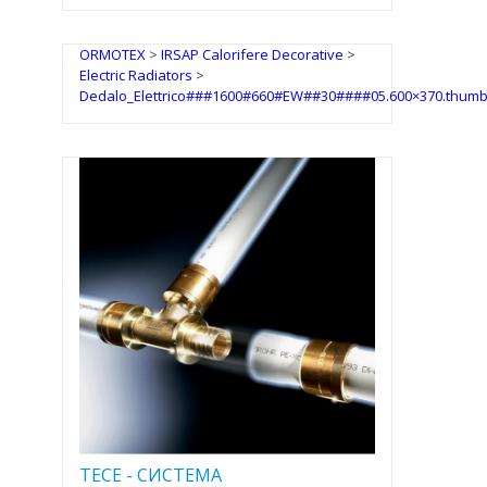
ORMOTEX
>
IRSAP Calorifere Decorative
>
Electric Radiators
>
Dedalo_Elettrico###1600#660#EW##30####05.600×370.thumb
TECE - CИСТЕМА