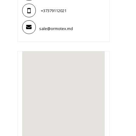
+37379112021
sale@ormotex.md