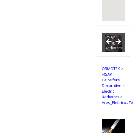
IRSAP
Design
Radiators
ORMOTEX
>
IRSAP
Calorifere
Decorative
>
Electric
Radiators
>
Ares_Elettrico#