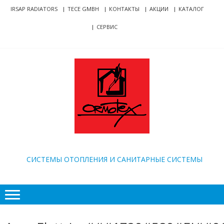
Skip
Skip
IRSAP RADIATORS
TECE GMBH
КОНТАКТЫ
АКЦИИ
КАТАЛОГ
to
to
СЕРВИС
navigation
content
ORMOTEX
CИСТЕМЫ ОТОПЛЕНИЯ И САНИТАРНЫЕ СИСТЕМЫ