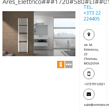
Ares_Elettrico###1720#580#EI##0
TEL.
+373 22
224405
str. M.
Eminescu,
23
Chisinau,
MOLDOVA
+37379112021
sale@ormotex.