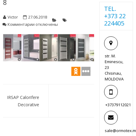
8
TEL.
+373 22
Victor
27.06.2018
224405
к
Комментарии
отключены
записи
8
str. M.
Eminescu,
23
Chisinau,
MOLDOVA
Навигация
по
IRSAP Calorifere
Decorative
+37379112021
записям
sale@ormotex.