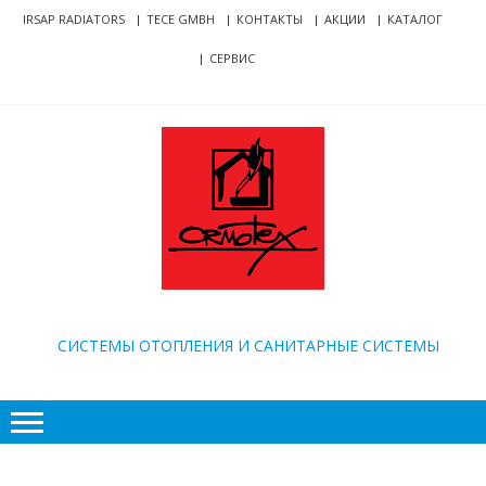
Skip
Skip
IRSAP RADIATORS
TECE GMBH
КОНТАКТЫ
АКЦИИ
КАТАЛОГ
to
to
СЕРВИС
navigation
content
ORMOTEX
CИСТЕМЫ ОТОПЛЕНИЯ И САНИТАРНЫЕ СИСТЕМЫ