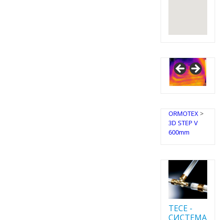
ORMOTEX
>
3D STEP V
600mm
TECE -
CИСТЕМА