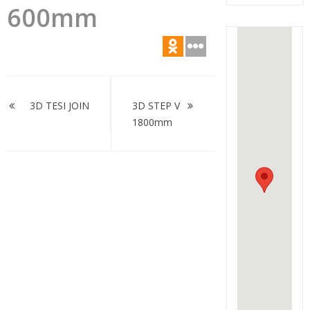
600mm
Навигация
по
3D TESI JOIN
3D STEP V
1800mm
записям