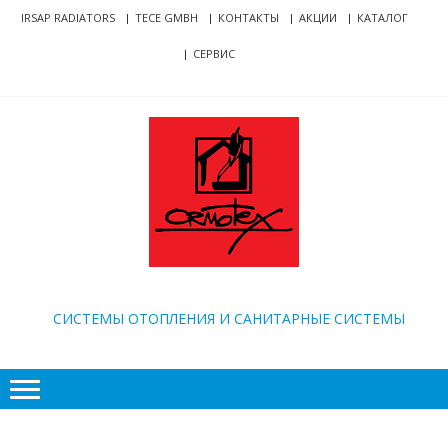
Skip
Skip
IRSAP RADIATORS
TECE GMBH
КОНТАКТЫ
АКЦИИ
КАТАЛОГ
to
to
СЕРВИС
navigation
content
ORMOTEX
CИСТЕМЫ ОТОПЛЕНИЯ И САНИТАРНЫЕ СИСТЕМЫ