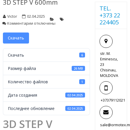
3D STEP V 600mm
TEL.
+373 22
Victor
02.04.2025
224405
к
Комментарии
отключены
записи
3D
Скачать
STEP
V
600mm
str. M.
Скачать
6
Eminescu,
23
Размер файла
26 MB
Chisinau,
MOLDOVA
Количество файлов
1
Дата создания
02.04.2025
+37379112021
Последнее обновление
02.04.2025
3D STEP V
sale@ormotex.