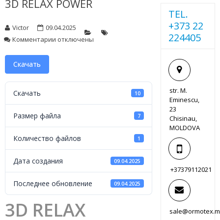
3D RELAX POWER
TEL.
+373 22
Victor
09.04.2025
224405
к
Комментарии
отключены
записи
3D
Скачать
RELAX
POWER
str. M.
Скачать
10
Eminescu,
23
Размер файла
7
Chisinau,
MOLDOVA
Количество файлов
1
Дата создания
09.04.2025
+37379112021
Последнее обновление
09.04.2025
3D RELAX
sale@ormotex.