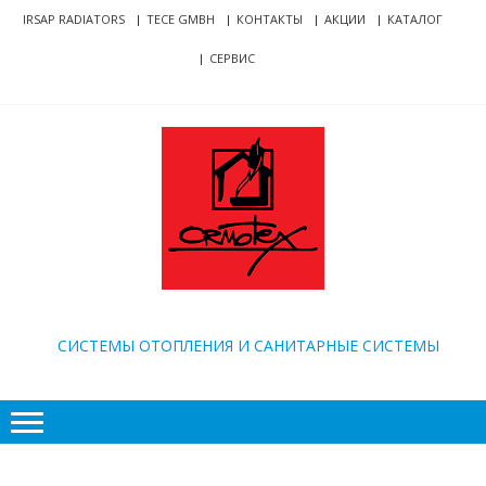
Skip
Skip
IRSAP RADIATORS
TECE GMBH
КОНТАКТЫ
АКЦИИ
КАТАЛОГ
to
to
СЕРВИС
navigation
content
ORMOTEX
CИСТЕМЫ ОТОПЛЕНИЯ И САНИТАРНЫЕ СИСТЕМЫ