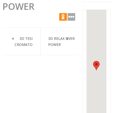
POWER
Навигация
по
3D TESI
3D RELAX OVER
CROMATO
POWER
записям