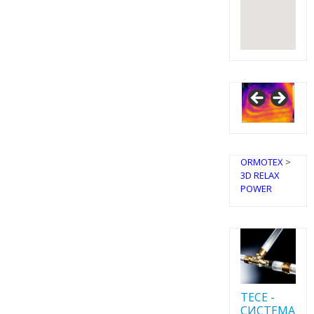
IRSAP
Design
Radiators
ORMOTEX
>
3D RELAX
POWER
TECE -
CИСТЕМА