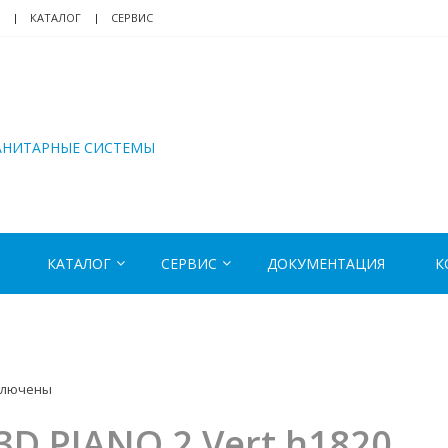
КАТАЛОГ
СЕРВИС
АНИТАРНЫЕ СИСТЕМЫ
КАТАЛОГ
СЕРВИС
ДОКУМЕНТАЦИЯ
К
ключены
иси
3D PIANO 2 Vert h1820
NO