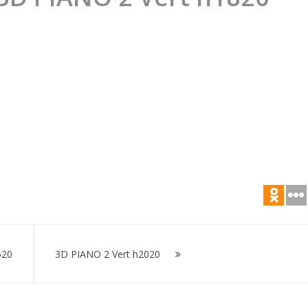
20
520
3D PIANO 2 Vert h2020