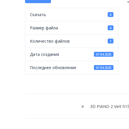
2
Vert
Скачать
6
h18
Размер файла
6
Количество файлов
1
Дата создания
07.04.2025
Последнее обновление
07.04.2025
Навигация
по
3D PIANO 2 Vert h1
записям