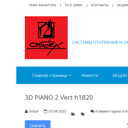
Skip
Skip
IRSAP RADIATORS
TECE GMBH
КОНТАКТЫ
АКЦИИ
to
to
navigation
content
ORMOTEX
CИСТЕМЫ ОТОПЛЕНИЯ И С
Главная страница
Новости
АКЦИИ
3D PIANO 2 Vert h1820
к
Victor
07.04.2025
Комментарии
от
зап
3D
Скачать
PIA