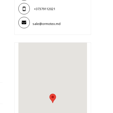
+37379112021
sale@ormotex.md