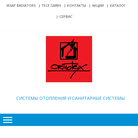
Skip
Skip
IRSAP RADIATORS
TECE GMBH
КОНТАКТЫ
АКЦИИ
КАТАЛОГ
to
to
СЕРВИС
navigation
content
ORMOTEX
CИСТЕМЫ ОТОПЛЕНИЯ И САНИТАРНЫЕ СИСТЕМЫ