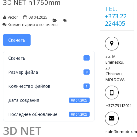
3D NET h1760mm
TEL.
+373 22
Victor
08.04.2025
224405
к
Комментарии
отключены
записи
3D
Скачать
NET
h1760mm
str. M.
Скачать
5
Eminescu,
23
Размер файла
8
Chisinau,
MOLDOVA
Количество файлов
1
Дата создания
08.04.2025
+37379112021
Последнее обновление
08.04.2025
3D NET
sale@ormotex.