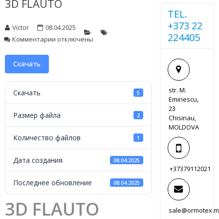
3D FLAUTO
TEL.
+373 22
Victor
08.04.2025
224405
к
Комментарии
отключены
записи
3D
Скачать
FLAUTO
str. M.
Скачать
5
Eminescu,
23
Размер файла
2
Chisinau,
MOLDOVA
Количество файлов
1
Дата создания
08.04.2025
+37379112021
Последнее обновление
08.04.2025
3D FLAUTO
sale@ormotex.