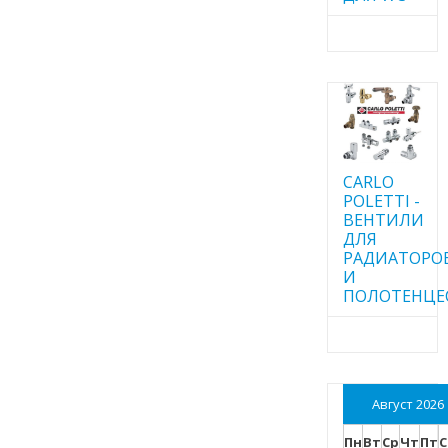
CARLO
POLETTI -
ВЕНТИЛИ
ДЛЯ
РАДИАТОРО
И
ПОЛОТЕНЦЕ
Август 2026
Пн
Вт
Ср
Чт
Пт
С