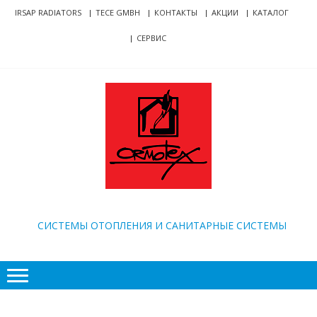
Skip
Skip
IRSAP RADIATORS
TECE GMBH
КОНТАКТЫ
АКЦИИ
КАТАЛОГ
to
to
СЕРВИС
navigation
content
ORMOTEX
CИСТЕМЫ ОТОПЛЕНИЯ И САНИТАРНЫЕ СИСТЕМЫ