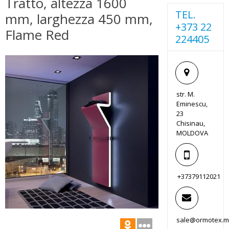
Tratto, altezza 1600
TEL.
mm, larghezza 450 mm,
+373 22
Flame Red
224405
str. M.
Eminescu,
23
Chisinau,
MOLDOVA
+37379112021
sale@ormotex.