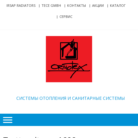
Skip
Skip
IRSAP RADIATORS
TECE GMBH
КОНТАКТЫ
АКЦИИ
КАТАЛОГ
to
to
СЕРВИС
navigation
content
ORMOTEX
CИСТЕМЫ ОТОПЛЕНИЯ И САНИТАРНЫЕ СИСТЕМЫ