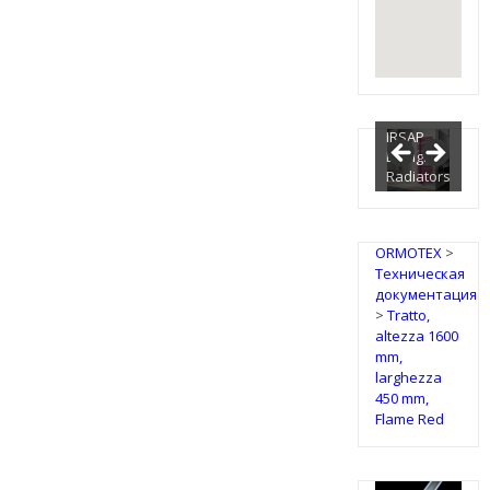
IRSAP
Design
Radiators
ORMOTEX
>
Техническая
документация
>
Tratto,
altezza 1600
mm,
larghezza
450 mm,
Flame Red