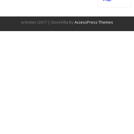
ormotex /2017 | StoreVilla By
AccessPress Themes