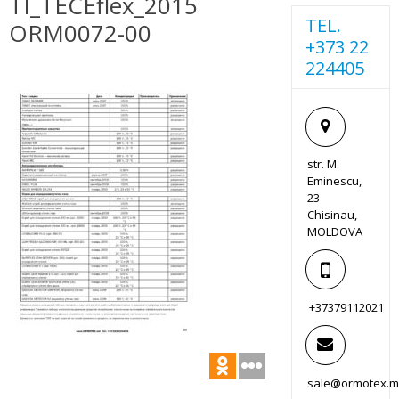
TI_TECEflex_2015
TEL.
ORM0072-00
+373 22
224405
str. M.
Eminescu,
23
Chisinau,
MOLDOVA
+37379112021
sale@ormotex.