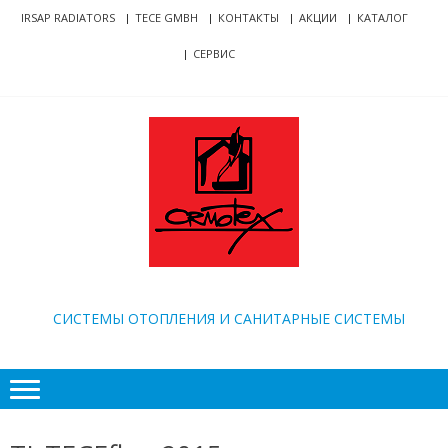
Skip
Skip
IRSAP RADIATORS
TECE GMBH
КОНТАКТЫ
АКЦИИ
КАТАЛОГ
to
to
СЕРВИС
navigation
content
ORMOTEX
CИСТЕМЫ ОТОПЛЕНИЯ И САНИТАРНЫЕ СИСТЕМЫ