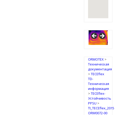
IRSAP
Design
Radiators
ORMOTEX
>
Техническая
документация
>
TECEflex
TD-
Техническая
информация
>
TECEflex-
Устойчивость
PPSU
>
TI_TECEflex_2015
ORM0072-00