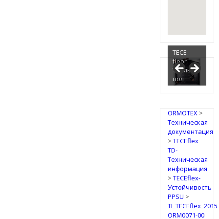
TECE
floor
Теплый
пол
ORMOTEX
>
Техническая
документация
>
TECEflex
TD-
Техническая
информация
>
TECEflex-
Устойчивость
PPSU
>
TI_TECEflex_2015
ORM0071-00