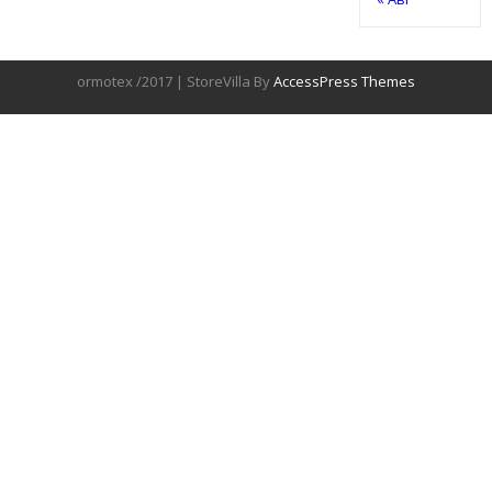
ormotex /2017 | StoreVilla By
AccessPress Themes