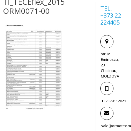
TI_TECEflex_2015
TEL.
ORM0071-00
+373 22
224405
str. M.
Eminescu,
23
Chisinau,
MOLDOVA
+37379112021
sale@ormotex.