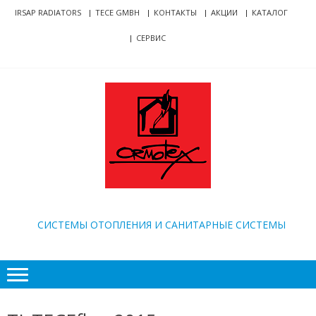
Skip
Skip
IRSAP RADIATORS
TECE GMBH
КОНТАКТЫ
АКЦИИ
КАТАЛОГ
to
to
СЕРВИС
navigation
content
ORMOTEX
CИСТЕМЫ ОТОПЛЕНИЯ И САНИТАРНЫЕ СИСТЕМЫ