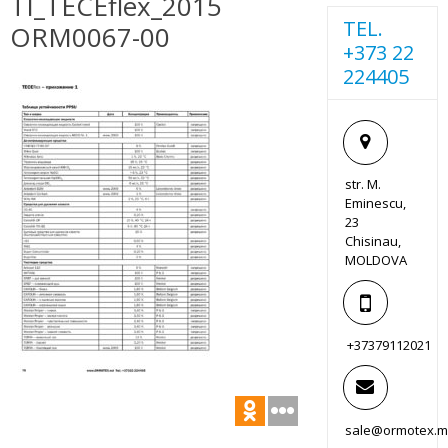
TI_TECEflex_2015
TEL.
ORM0067-00
+373 22
224405
str. M.
Eminescu,
23
Chisinau,
MOLDOVA
+37379112021
sale@ormotex.