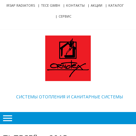
Skip
Skip
IRSAP RADIATORS
TECE GMBH
КОНТАКТЫ
АКЦИИ
КАТАЛОГ
to
to
СЕРВИС
navigation
content
ORMOTEX
CИСТЕМЫ ОТОПЛЕНИЯ И САНИТАРНЫЕ СИСТЕМЫ