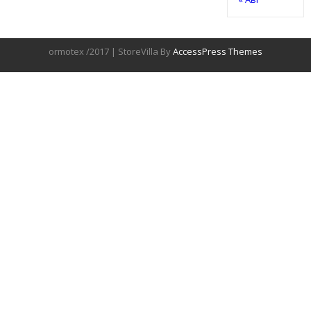
ormotex /2017 | StoreVilla By
AccessPress Themes