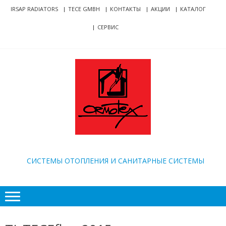
Skip
Skip
IRSAP RADIATORS
TECE GMBH
КОНТАКТЫ
АКЦИИ
КАТАЛОГ
to
to
СЕРВИС
navigation
content
ORMOTEX
CИСТЕМЫ ОТОПЛЕНИЯ И САНИТАРНЫЕ СИСТЕМЫ