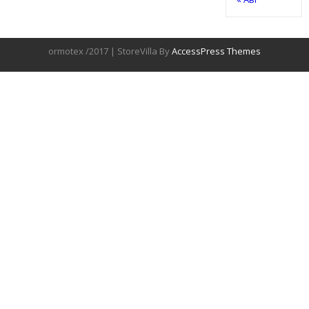
ormotex /2017 | StoreVilla By
AccessPress Themes