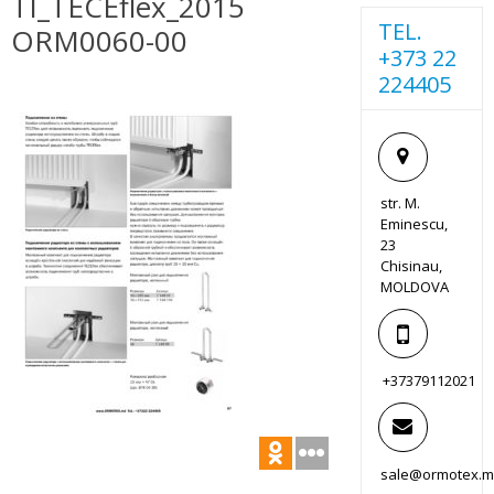
TI_TECEflex_2015
TEL.
ORM0060-00
+373 22
224405
str. M.
Eminescu,
23
Chisinau,
MOLDOVA
+37379112021
sale@ormotex.