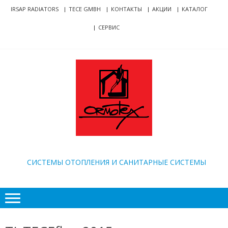
Skip
Skip
IRSAP RADIATORS
TECE GMBH
КОНТАКТЫ
АКЦИИ
КАТАЛОГ
to
to
СЕРВИС
navigation
content
ORMOTEX
CИСТЕМЫ ОТОПЛЕНИЯ И САНИТАРНЫЕ СИСТЕМЫ