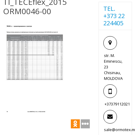
TI_TECEflex_2015
TEL.
ORM0046-00
+373 22
224405
str. M.
Eminescu,
23
Chisinau,
MOLDOVA
+37379112021
sale@ormotex.