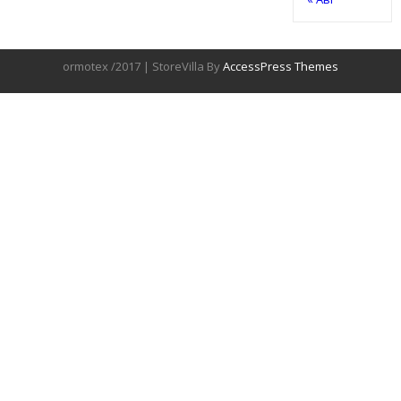
ormotex /2017 | StoreVilla By
AccessPress Themes