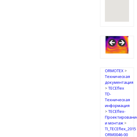
IRSAP
Design
Radiators
ORMOTEX
>
Техническая
документация
>
TECEflex
TD-
Техническая
информация
>
TECEflex-
Проектировани
и монтаж
>
TI_TECEflex_2015
ORM0046-00