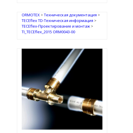
ORMOTEX
>
Техническая документация
>
TECEflex TD-Техническая информация
>
TECEflex-Проектирование и монтаж
>
TI_TECEflex_2015 ORM0043-00