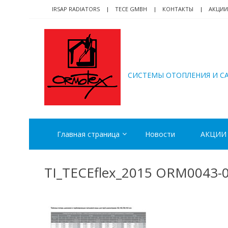
Skip
Skip
IRSAP RADIATORS
TECE GMBH
КОНТАКТЫ
АКЦИИ
to
to
navigation
content
ORMOTEX
CИСТЕМЫ ОТОПЛЕНИЯ И С
Главная страница
Новости
АКЦИИ
TI_TECEflex_2015 ORM0043-