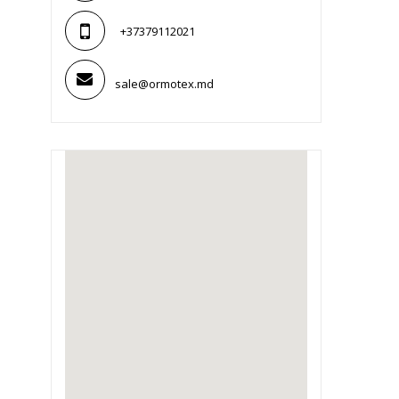
+37379112021
sale@ormotex.md