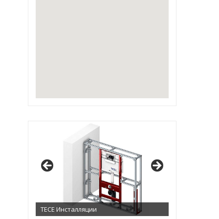
IRSAP Design Radiators