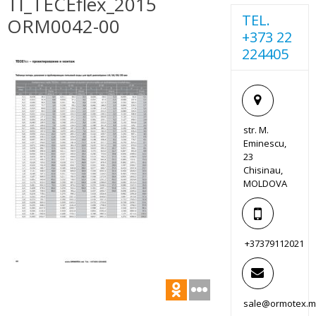
TI_TECEflex_2015
TEL.
ORM0042-00
+373 22
224405
str. M.
Eminescu,
23
Chisinau,
MOLDOVA
+37379112021
sale@ormotex.