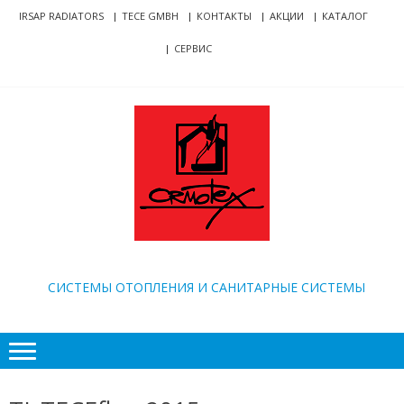
Skip
Skip
IRSAP RADIATORS
TECE GMBH
КОНТАКТЫ
АКЦИИ
КАТАЛОГ
to
to
СЕРВИС
navigation
content
ORMOTEX
CИСТЕМЫ ОТОПЛЕНИЯ И САНИТАРНЫЕ СИСТЕМЫ