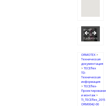
IRSAP
Design
Radiators
ORMOTEX
>
Техническая
документация
>
TECEflex
TD-
Техническая
информация
>
TECEflex-
Проектировани
и монтаж
>
TI_TECEflex_2015
ORM0042-00