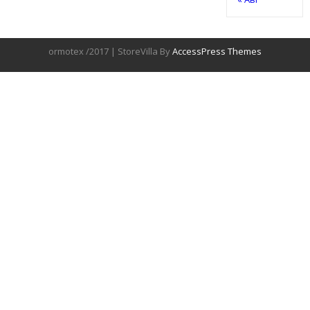
ormotex /2017 | StoreVilla By
AccessPress Themes