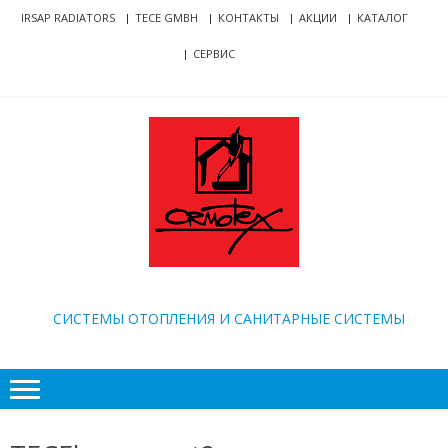
Skip
Skip
IRSAP RADIATORS
TECE GMBH
КОНТАКТЫ
АКЦИИ
КАТАЛОГ
to
to
СЕРВИС
navigation
content
ORMOTEX
CИСТЕМЫ ОТОПЛЕНИЯ И САНИТАРНЫЕ СИСТЕМЫ