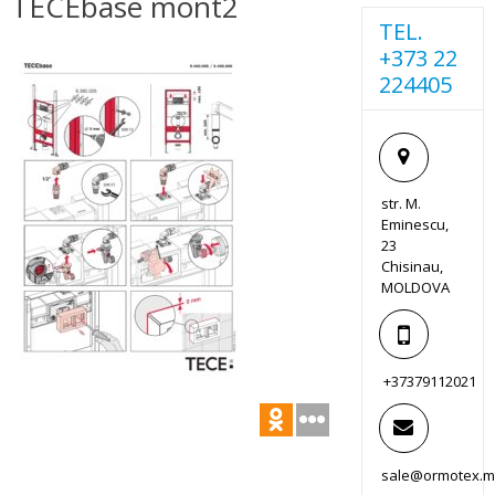
TECEbase mont2
TEL.
+373 22
224405
str. M.
Eminescu,
23
Chisinau,
MOLDOVA
+37379112021
sale@ormotex.