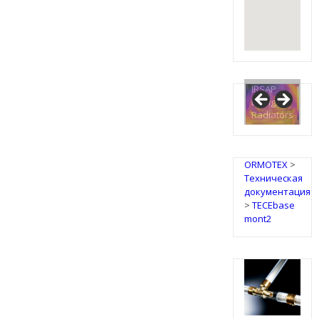
IRSAP
Design
Radiators
ORMOTEX
>
Техническая
документация
>
TECEbase
mont2